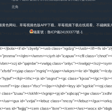
北角
频黄色网站、草莓视频色版APP下载、草莓视频下载在线观看、不鏽鋼葉片
備案號：魯ICP備24193377號-1